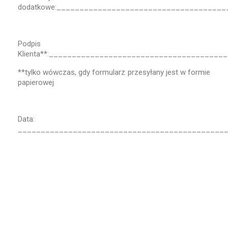
dodatkowe:_____________________________________
Podpis
Klienta**:______________________________________
**tylko wówczas, gdy formularz przesyłany jest w formie
papierowej
Data:
_____________________________________________