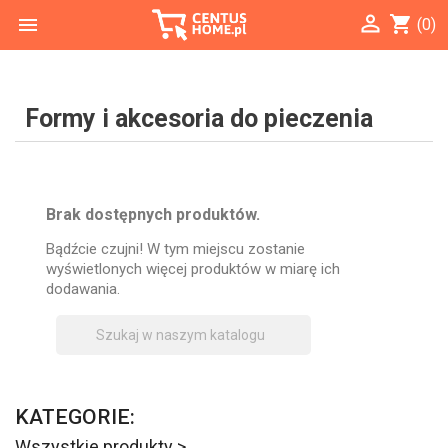

shopping_cart

(0)
Formy i akcesoria do pieczenia
Brak dostępnych produktów.
Bądźcie czujni! W tym miejscu zostanie
wyświetlonych więcej produktów w miarę ich
dodawania.

KATEGORIE:
Wszystkie produkty >