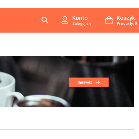
Konto
Koszyk

Zaloguj się
Produkty: 0