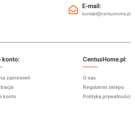
E-mail:
kontakt@centushome.pl
 konto:
CentusHome.pl:
ria zamówień
O nas
tracja
Regulamin sklepu
e konto
Polityka prywatności