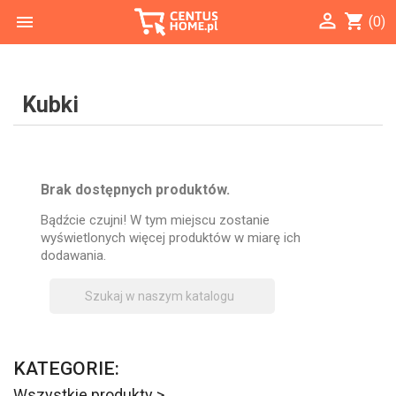

shopping_cart

(0)
Kubki
Brak dostępnych produktów.
Bądźcie czujni! W tym miejscu zostanie
wyświetlonych więcej produktów w miarę ich
dodawania.

KATEGORIE:
Wszystkie produkty >