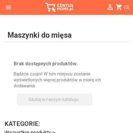

shopping_cart

(0)
Maszynki do mięsa
Brak dostępnych produktów.
Bądźcie czujni! W tym miejscu zostanie
wyświetlonych więcej produktów w miarę ich
dodawania.

KATEGORIE:
Wszystkie produkty >