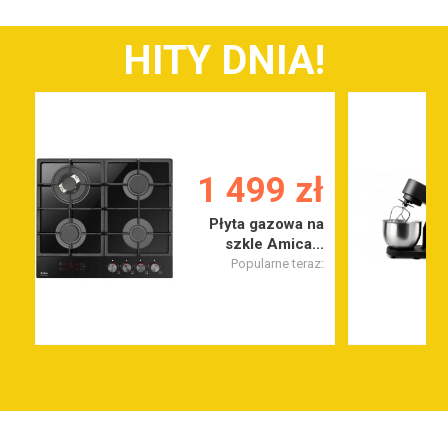
HITY DNIA!
1 499 zł
Płyta gazowa na
szkle Amica...
Popularne teraz: