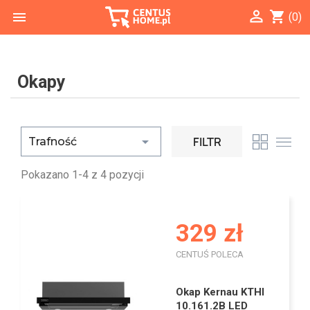

shopping_cart

(0)
Okapy

FILTR
Trafność
Pokazano 1-4 z 4 pozycji
329 zł
CENTUŚ POLECA
I
Okap Kernau KTHI
10.161.2B LED