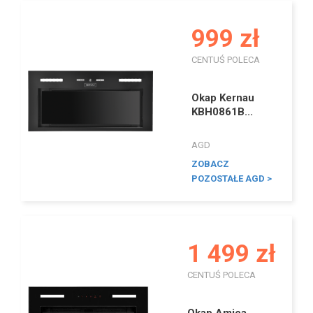
999 zł
CENTUŚ POLECA
I
Okap Kernau
KBH0861B...
AGD
ZOBACZ
POZOSTAŁE AGD >
1 499 zł
CENTUŚ POLECA
I
Okap Amica