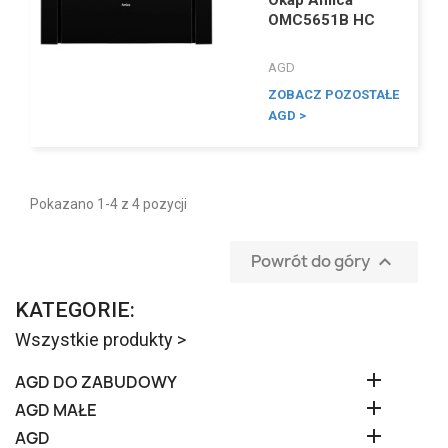
OMC5651B HC
AGD
ZOBACZ POZOSTAŁE
AGD >
Pokazano 1-4 z 4 pozycji
Powrót do góry

KATEGORIE:
Wszystkie produkty >

AGD DO ZABUDOWY

AGD MAŁE

AGD