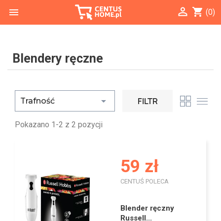

shopping_cart

(0)
Blendery ręczne

FILTR
Trafność
Pokazano 1-2 z 2 pozycji
59 zł
CENTUŚ POLECA
I
Blender ręczny
Russell...