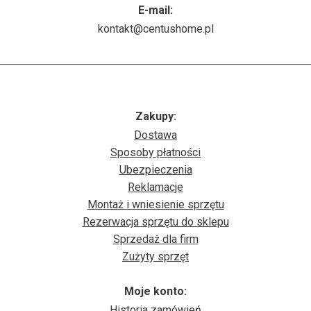
E-mail:
kontakt@centushome.pl
Zakupy:
Dostawa
Sposoby płatności
Ubezpieczenia
Reklamacje
Montaż i wniesienie sprzętu
Rezerwacja sprzętu do sklepu
Sprzedaż dla firm
Zużyty sprzęt
Moje konto:
Historia zamówień